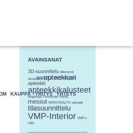
AVAINSANAT
3D-suunnittelu
Afterwork
apteekkari
BRIEFLY IN ENGLISH
akustiikka
apteekki
apteekkikalusteet
OM
KAUPPA
YRITYS
YHTEYS
blogisarja
Farmasian Päivät
messut
NEROHEALTH
sairaala
tilasuunnittelu
VMP-Interior
VMP:n
väki