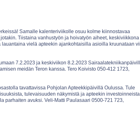
erkeissä! Samalle kalenteriviikolle osuu kolme kiinnostavaa
jotakin. Tiistaina vanhustyön ja hoivatyön aiheet, keskiviikkona
lauantaina vielä apteekin ajankohtaisilla asioilla kruunataan vi
tumaan 7.2.2023 ja keskiviikon 8.2.2023 Sairaalatekniikanpäivil
paamisen meidän Teron kanssa. Tero Koivisto 050-412 1723,
sastolla tavattavissa Pohjolan Apteekkipäivillä Oulussa. Tule
uuksista, tulevaisuuden näkymistä ja apteekin investoinneista
a parhaiten avuksi. Veli-Matti Paulasaari 0500-721 723,