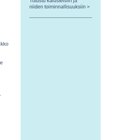
Tutustu kalusteisiin ja
niiden toiminnallisuuksiin >
ikko
le
.