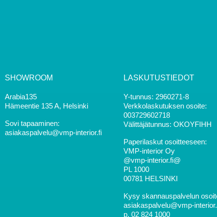
SHOWROOM
LASKUTUSTIEDOT
Arabia135
Y-tunnus: 2960271-8
Hämeentie 135 A, Helsinki
Verkkolaskutuksen osoite:
003729602718
Sovi tapaaminen:
Välittäjätunnus: OKOYFIHH
asiakaspalvelu@vmp-interior.fi
Paperilaskut osoitteeseen:
VMP-interior Oy
@vmp-interior.fi@
PL 1000
00781 HELSINKI
Kysy skannauspalvelun osoit
asiakaspalvelu@vmp-interior.fi
p. 02 824 1000