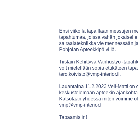
Ensi viikolla tapaillaan messujen m
tapahtumaa, joissa vähän jokaiselle 
sairaalatekniikka vie mennessään ja 
Pohjolan Apteekkipäivillä.
Tiistain Kehittyvä Vanhustyö -tapah
voit mielellään sopia etukäteen ta
tero.koivisto@vmp-interior.fi.
Lauantaina 11.2.2023 Veli-Matti on o
keskustelemaan apteekin ajankohtais
Katsotaan yhdessä miten voimme oll
vmp@vmp-interior.fi
Tapaamisiin!