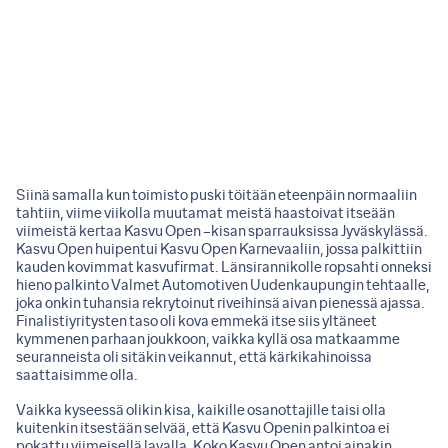
Siinä samalla kun toimisto puski töitään eteenpäin normaaliin
tahtiin, viime viikolla muutamat meistä haastoivat itseään
viimeistä kertaa Kasvu Open –kisan sparrauksissa Jyväskylässä.
Kasvu Open huipentui Kasvu Open Karnevaaliin, jossa palkittiin
kauden kovimmat kasvufirmat. Länsirannikolle ropsahti onneksi
hieno palkinto Valmet Automotiven Uudenkaupungin tehtaalle,
joka onkin tuhansia rekrytoinut riveihinsä aivan pienessä ajassa.
Finalistiyritysten taso oli kova emmekä itse siis yltäneet
kymmenen parhaan joukkoon, vaikka kyllä osa matkaamme
seuranneista oli sitäkin veikannut, että kärkikahinoissa
saattaisimme olla.
Vaikka kyseessä olikin kisa, kaikille osanottajille taisi olla
kuitenkin itsestään selvää, että Kasvu Openin palkintoa ei
pokattu viimeisellä lavalla. Koko Kasvu Open antoi ainakin