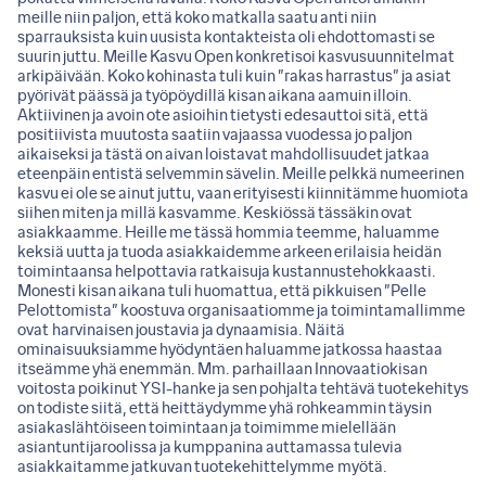
meille niin paljon, että koko matkalla saatu anti niin
sparrauksista kuin uusista kontakteista oli ehdottomasti se
suurin juttu. Meille Kasvu Open konkretisoi kasvusuunnitelmat
arkipäivään. Koko kohinasta tuli kuin ”rakas harrastus” ja asiat
pyörivät päässä ja työpöydillä kisan aikana aamuin illoin.
Aktiivinen ja avoin ote asioihin tietysti edesauttoi sitä, että
positiivista muutosta saatiin vajaassa vuodessa jo paljon
aikaiseksi ja tästä on aivan loistavat mahdollisuudet jatkaa
eteenpäin entistä selvemmin sävelin. Meille pelkkä numeerinen
kasvu ei ole se ainut juttu, vaan erityisesti kiinnitämme huomiota
siihen miten ja millä kasvamme. Keskiössä tässäkin ovat
asiakkaamme. Heille me tässä hommia teemme, haluamme
keksiä uutta ja tuoda asiakkaidemme arkeen erilaisia heidän
toimintaansa helpottavia ratkaisuja kustannustehokkaasti.
Monesti kisan aikana tuli huomattua, että pikkuisen ”Pelle
Pelottomista” koostuva organisaatiomme ja toimintamallimme
ovat harvinaisen joustavia ja dynaamisia. Näitä
ominaisuuksiamme hyödyntäen haluamme jatkossa haastaa
itseämme yhä enemmän. Mm. parhaillaan Innovaatiokisan
voitosta poikinut YSI-hanke ja sen pohjalta tehtävä tuotekehitys
on todiste siitä, että heittäydymme yhä rohkeammin täysin
asiakaslähtöiseen toimintaan ja toimimme mielellään
asiantuntijaroolissa ja kumppanina auttamassa tulevia
asiakkaitamme jatkuvan tuotekehittelymme myötä.