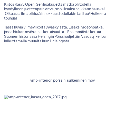
Kiitos Kasvu Open! Sen lisäksi, että matka oli todella
hyödyllinen ja eteenpäin vievä, se oli lisäksi helkkarin hauska!
Oikeassa ilmapiirissä innokkuus todellakin tarttuu! Huikeeta
touhua!
Tässä kuvia viimeviikolta Jyväskylästä. Lisäksi videonpätkä,
jossa hiukan myös ainutkertaisuutta… Ensimmäistä kertaa
Suomen historiassa Helsingin Pörssi suljettiin Nasdaq-kelloa
kilkuttamalla muualta kuin Helsingistä.
vmp-interior_porssin_sulkeminen.mov