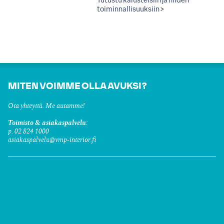
Tutustu kalusteisiin ja niiden
toiminnallisuuksiin >
MITEN VOIMME OLLA AVUKSI?
Ota yhteyttä. Me autamme!
Toimisto & asiakaspalvelu:
p. 02 824 1000
asiakaspalvelu@vmp-interior.fi