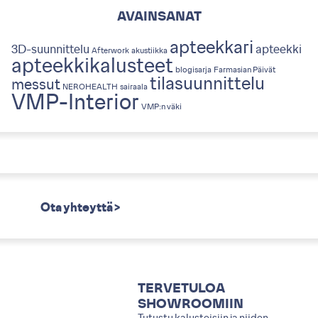
AVAINSANAT
apteekkari
3D-suunnittelu
apteekki
Afterwork
akustiikka
apteekkikalusteet
blogisarja
Farmasian Päivät
tilasuunnittelu
messut
NEROHEALTH
sairaala
VMP-Interior
VMP:n väki
Ota yhteyttä >
TERVETULOA
SHOWROOMIIN