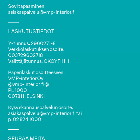
Sovi tapaaminen:
asiakaspalvelu@vmp-interior.fi
LASKUTUSTIEDOT
Y-tunnus: 2960271-8
Verkkolaskutuksen osoite:
003729602718
Välittäjätunnus: OKOYFIHH
Paperilaskut osoitteeseen:
VMP-interior Oy
@vmp-interior.fi@
PL 1000
00781 HELSINKI
Kysy skannauspalvelun osoite:
asiakaspalvelu@vmp-interior.fi tai
p. 02 824 1000
SEURAA MEITÄ