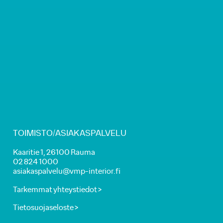
TOIMISTO/ASIAKASPALVELU
Kaaritie 1, 26100 Rauma
02 824 1000
asiakaspalvelu@vmp-interior.fi
Tarkemmat yhteystiedot >
Tietosuojaseloste >