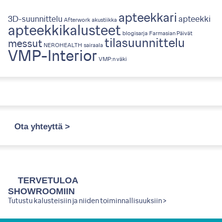
apteekkari
3D-suunnittelu
apteekki
Afterwork
akustiikka
apteekkikalusteet
blogisarja
Farmasian Päivät
tilasuunnittelu
messut
NEROHEALTH
sairaala
VMP-Interior
VMP:n väki
Ota yhteyttä >
TERVETULOA
SHOWROOMIIN
Tutustu kalusteisiin ja niiden toiminnallisuuksiin >