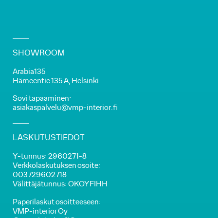
SHOWROOM
Arabia135
Hämeentie 135 A, Helsinki
Sovi tapaaminen:
asiakaspalvelu@vmp-interior.fi
LASKUTUSTIEDOT
Y-tunnus: 2960271-8
Verkkolaskutuksen osoite:
003729602718
Välittäjätunnus: OKOYFIHH
Paperilaskut osoitteeseen:
VMP-interior Oy