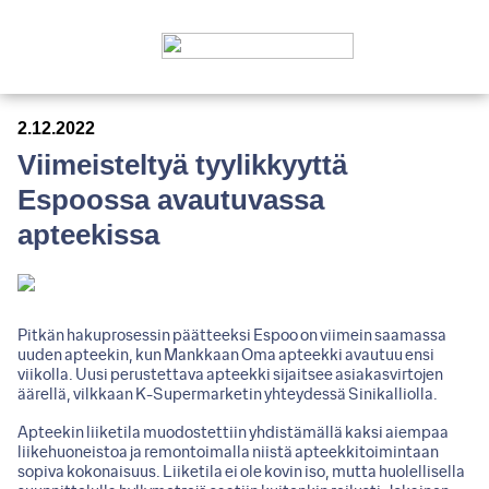
2.12.2022
Viimeisteltyä tyylikkyyttä
Espoossa avautuvassa
apteekissa
Pitkän hakuprosessin päätteeksi Espoo on viimein saamassa
uuden apteekin, kun Mankkaan Oma apteekki avautuu ensi
viikolla. Uusi perustettava apteekki sijaitsee asiakasvirtojen
äärellä, vilkkaan K-Supermarketin yhteydessä Sinikalliolla.
Apteekin liiketila muodostettiin yhdistämällä kaksi aiempaa
liikehuoneistoa ja remontoimalla niistä apteekkitoimintaan
sopiva kokonaisuus. Liiketila ei ole kovin iso, mutta huolellisella