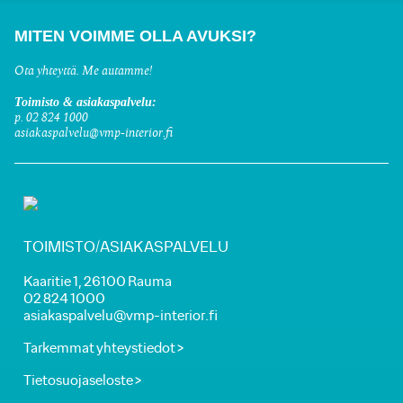
MITEN VOIMME OLLA AVUKSI?
Ota yhteyttä. Me autamme!
Toimisto & asiakaspalvelu:
p. 02 824 1000
asiakaspalvelu@vmp-interior.fi
TOIMISTO/ASIAKASPALVELU
Kaaritie 1, 26100 Rauma
02 824 1000
asiakaspalvelu@vmp-interior.fi
Tarkemmat yhteystiedot >
Tietosuojaseloste >