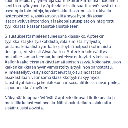
suunnittelulla hyllymetrejä saatiin kuitenkin reilusti. Jokainen
sentti on hyödynnetty. Apteekin sisälle saatiin myös soviteltua
useampia toimintoja, lapsiasiakkaita on muistettu kivalla
lastenpisteellä, asiakas voi valita myös hybridikassan
itsepalveluvaihtoehdon ja lääkepalautuspiste on integroitu
tyylikkäästi kassan taustakalustukseen.
Sisustuksesta mieleen tulee sana klassikko. Apteekin
tyylikkäistä yksityiskohdista, valaisimista, hyllyistä,
pintamateriaalista ym. katsoja löytää helposti kotimaista
designia, erityisesti Alvar Aaltoa. Apteekin koko väritys
mukailee samaa teemaa, kalusteissa on käytetty koivua ja
Aallon kaakeleissaan käyttämää sinisen sävyä. Kokonaisuus on
kaiken kaikkiaan hyvin viimeistelty ja tyyliin on panostettu.
Viimeistellyt yksityiskohdat eivät rajoitu ainoastaan
asiakastilaan, vaan sama klassikkotyyli näkyy myös
taustatyötiloissa ja henkilökunnan sosiaalitiloissa aivan peilejä
ja puupenkkejä myöden.
Näkymää kauppakäytävältä apteekkiin avattiin ikkunalla ja
matalilla kalustevalinnoilla. Näin houkutellaan asiakkaita
sisään uusista ovista.