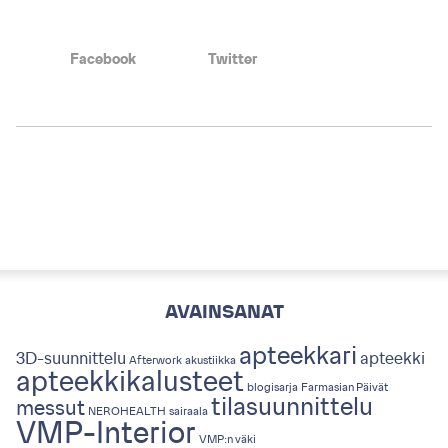
Facebook
Twitter
AVAINSANAT
apteekkari
3D-suunnittelu
apteekki
Afterwork
akustiikka
apteekkikalusteet
blogisarja
Farmasian Päivät
tilasuunnittelu
messut
NEROHEALTH
sairaala
VMP-Interior
VMP:n väki