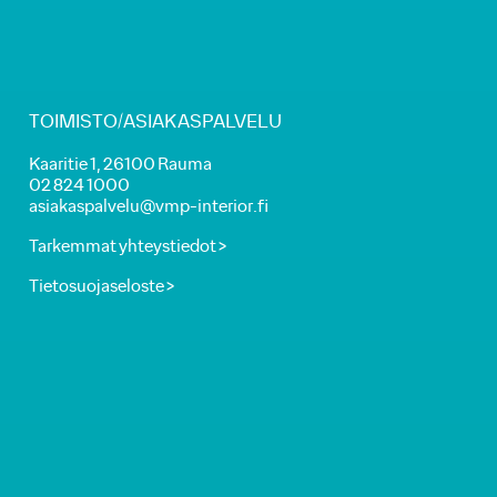
TOIMISTO/ASIAKASPALVELU
Kaaritie 1, 26100 Rauma
02 824 1000
asiakaspalvelu@vmp-interior.fi
Tarkemmat yhteystiedot >
Tietosuojaseloste >