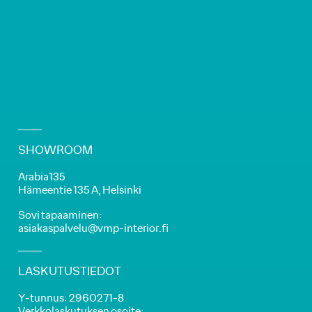
SHOWROOM
Arabia135
Hämeentie 135 A, Helsinki
Sovi tapaaminen:
asiakaspalvelu@vmp-interior.fi
LASKUTUSTIEDOT
Y-tunnus: 2960271-8
Verkkolaskutuksen osoite: