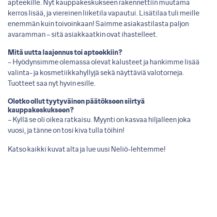
apteekille. Nyt kauppakeskukseen rakennettiin muutama
kerros lisää, ja viereinen liiketila vapautui. Lisätilaa tuli meille
enemmän kuin toivoinkaan! Saimme asiakastilasta paljon
avaramman – sitä asiakkaatkin ovat ihastelleet.
Mitä uutta laajennus toi apteekkiin?
– Hyödynsimme olemassa olevat kalusteet ja hankimme lisää
valinta- ja kosmetiikkahyllyjä sekä näyttäviä valotorneja.
Tuotteet saa nyt hyvin esille.
Oletko ollut tyytyväinen päätökseen siirtyä
kauppakeskukseen?
– Kyllä se oli oikea ratkaisu. Myynti on kasvaa hiljalleen joka
vuosi, ja tänne on tosi kiva tulla töihin!
Katso kaikki kuvat alta ja lue uusi
Neliö-lehtemme
!