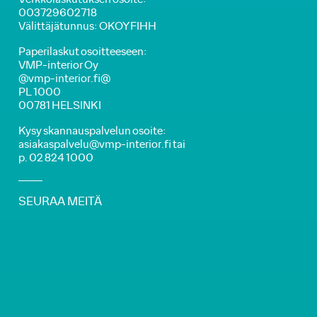
003729602718
Välittäjätunnus: OKOYFIHH
Paperilaskut osoitteeseen:
VMP-interior Oy
@vmp-interior.fi@
PL 1000
00781 HELSINKI
Kysy skannauspalvelun osoite:
asiakaspalvelu@vmp-interior.fi tai
p. 02 824 1000
SEURAA MEITÄ