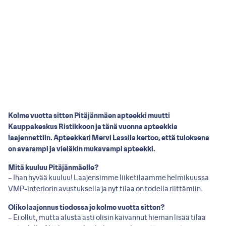
Kolme vuotta sitten Pitäjänmäen apteekki muutti
Kauppakeskus Ristikkoon ja tänä vuonna apteekkia
laajennettiin. Apteekkari Mervi Lassila kertoo, että tuloksena
on avarampi ja vieläkin mukavampi apteekki.
Mitä kuuluu Pitäjänmäelle?
– Ihan hyvää kuuluu! Laajensimme liiketilaamme helmikuussa
VMP-interiorin avustuksella ja nyt tilaa on todella riittämiin.
Oliko laajennus tiedossa jo kolme vuotta sitten?
– Ei ollut, mutta alusta asti olisin kaivannut hieman lisää tilaa