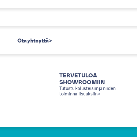
Ota yhteyttä >
TERVETULOA
SHOWROOMIIN
Tutustu kalusteisiin ja niiden
toiminnallisuuksiin >