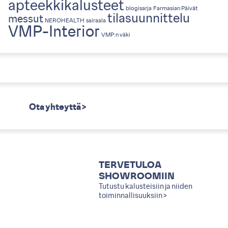
apteekkikalusteet
blogisarja
Farmasian Päivät
tilasuunnittelu
messut
NEROHEALTH
sairaala
VMP-Interior
VMP:n väki
Ota yhteyttä >
TERVETULOA
SHOWROOMIIN
Tutustu kalusteisiin ja niiden
toiminnallisuuksiin >