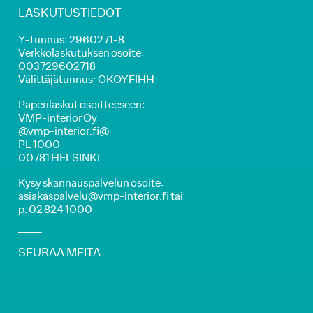
LASKUTUSTIEDOT
Y-tunnus: 2960271-8
Verkkolaskutuksen osoite:
003729602718
Välittäjätunnus: OKOYFIHH
Paperilaskut osoitteeseen:
VMP-interior Oy
@vmp-interior.fi@
PL 1000
00781 HELSINKI
Kysy skannauspalvelun osoite:
asiakaspalvelu@vmp-interior.fi tai
p. 02 824 1000
SEURAA MEITÄ