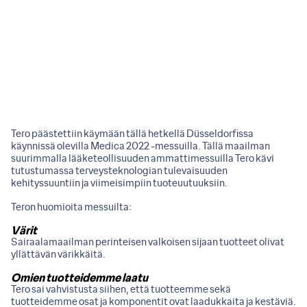
Tero päästettiin käymään tällä hetkellä Düsseldorfissa
käynnissä olevilla Medica 2022 -messuilla. Tällä maailman
suurimmalla lääketeollisuuden ammattimessuilla Tero kävi
tutustumassa terveysteknologian tulevaisuuden
kehityssuuntiin ja viimeisimpiin tuoteuutuuksiin.
Teron huomioita messuilta:
Värit
Sairaalamaailman perinteisen valkoisen sijaan tuotteet olivat
yllättävän värikkäitä.
Omien tuotteidemme laatu
Tero sai vahvistusta siihen, että tuotteemme sekä
tuotteidemme osat ja komponentit ovat laadukkaita ja kestäviä.