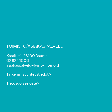
TOIMISTO/ASIAKASPALVELU
Kaaritie 1, 26100 Rauma
02 824 1000
asiakaspalvelu@vmp-interior.fi
Tarkemmat yhteystiedot >
Tietosuojaseloste >