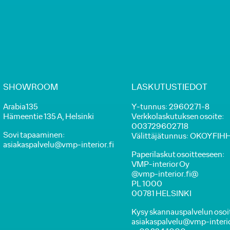
SHOWROOM
LASKUTUSTIEDOT
Arabia135
Y-tunnus: 2960271-8
Hämeentie 135 A, Helsinki
Verkkolaskutuksen osoite:
003729602718
Sovi tapaaminen:
Välittäjätunnus: OKOYFIH
asiakaspalvelu@vmp-interior.fi
Paperilaskut osoitteeseen:
VMP-interior Oy
@vmp-interior.fi@
PL 1000
00781 HELSINKI
Kysy skannauspalvelun osoi
asiakaspalvelu@vmp-interior