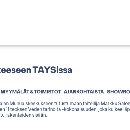
teeseen TAYSissa
MYYMÄLÄT & TOIMISTOT
AJANKOHTAISTA
SHOWR
lan Munuaiskeskukseen tutustumaan taiteilija Markku Salo
en 11 teoksen Veden tarinoita -kokonaisuuden, joka kulkee läp
ttu rakenteiden sisään.