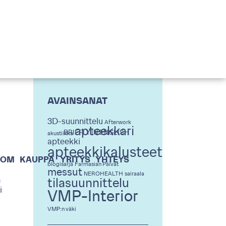
AVAINSANAT
3D-suunnittelu
Afterwork
apteekkari
BRIEFLY IN ENGLISH
akustiikka
apteekki
apteekkikalusteet
OOM
KAUPPA
YRITYS
YHTEYS
blogisarja
Farmasian Päivät
messut
NEROHEALTH
sairaala
n
tilasuunnittelu
i
VMP-Interior
VMP:n väki