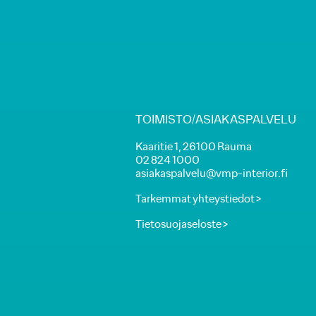
TOIMISTO/ASIAKASPALVELU
Kaaritie 1, 26100 Rauma
02 824 1000
asiakaspalvelu@vmp-interior.fi
Tarkemmat yhteystiedot >
Tietosuojaseloste >