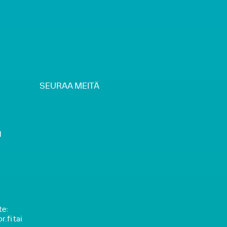
SEURAA MEITÄ
H
te:
.fi tai