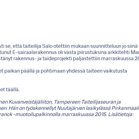
i se, että taiteilija Salo otettiin mukaan suunnitteluun jo siinä
unut E-sairaalarakennus oli vasta piirustuksina arkkitehti Ma
tänyt rakennus- ja taideprojekti paljastettiin marraskuussa 2
t paikan päällä ja pohtimaan yhdessä taiteen vaikutusta
t täällä.
n Kuvanveistäjäliiton, Tampereen Taiteilijaseuran ja
äsen. Hän on työskennellyt Nuutajärven lasikylässä Pirkanmaal
Franck -muotoilupalkinnolla marraskuussa 2015. Lisätietoja: