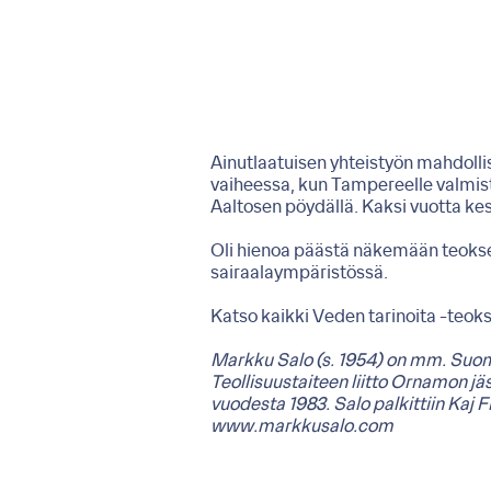
Ainutlaatuisen yhteistyön mahdollist
vaiheessa, kun Tampereelle valmist
Aaltosen pöydällä. Kaksi vuotta kes
Oli hienoa päästä näkemään teokse
sairaalaympäristössä.
Katso kaikki Veden tarinoita -teokse
Markku Salo (s. 1954) on mm. Suome
Teollisuustaiteen liitto Ornamon j
vuodesta 1983. Salo palkittiin Kaj 
www.markkusalo.com