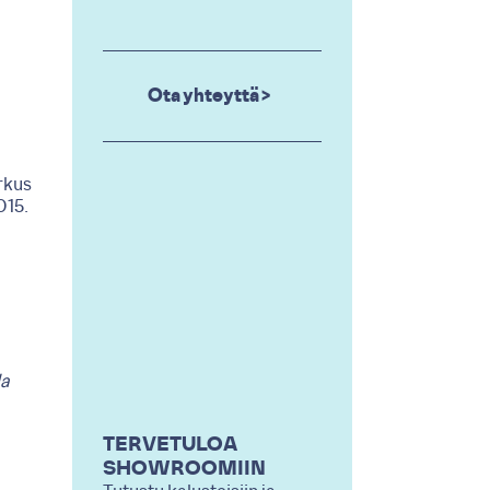
Ota yhteyttä >
rkus
015.
la
TERVETULOA
SHOWROOMIIN