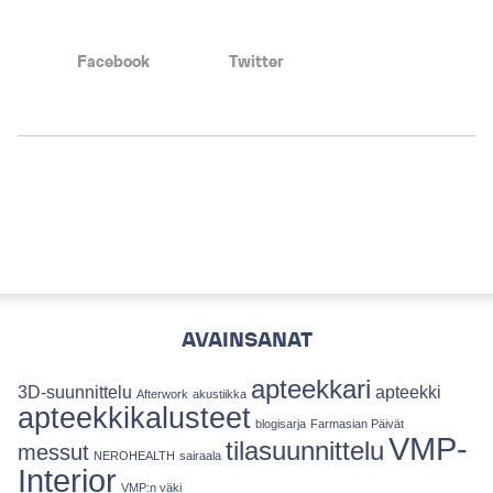
Facebook
Twitter
AVAINSANAT
apteekkari
3D-suunnittelu
apteekki
Afterwork
akustiikka
apteekkikalusteet
blogisarja
Farmasian Päivät
VMP-
tilasuunnittelu
messut
NEROHEALTH
sairaala
Interior
VMP:n väki