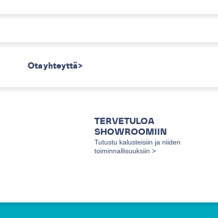
Ota yhteyttä >
TERVETULOA
SHOWROOMIIN
Tutustu kalusteisiin ja niiden
toiminnallisuuksiin >