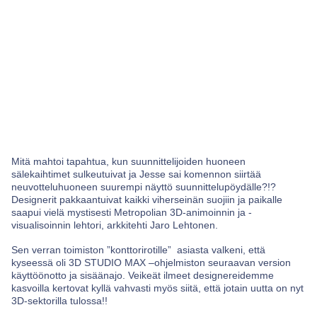
Mitä mahtoi tapahtua, kun suunnittelijoiden huoneen
sälekaihtimet sulkeutuivat ja Jesse sai komennon siirtää
neuvotteluhuoneen suurempi näyttö suunnittelupöydälle?!?
Designerit pakkaantuivat kaikki viherseinän suojiin ja paikalle
saapui vielä mystisesti Metropolian 3D-animoinnin ja -
visualisoinnin lehtori, arkkitehti Jaro Lehtonen.
Sen verran toimiston ”konttorirotille” asiasta valkeni, että
kyseessä oli 3D STUDIO MAX –ohjelmiston seuraavan version
käyttöönotto ja sisäänajo. Veikeät ilmeet designereidemme
kasvoilla kertovat kyllä vahvasti myös siitä, että jotain uutta on nyt
3D-sektorilla tulossa!!