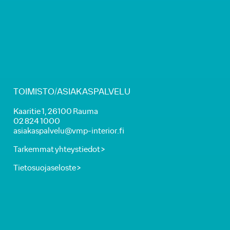
TOIMISTO/ASIAKASPALVELU
Kaaritie 1, 26100 Rauma
02 824 1000
asiakaspalvelu@vmp-interior.fi
Tarkemmat yhteystiedot >
Tietosuojaseloste >