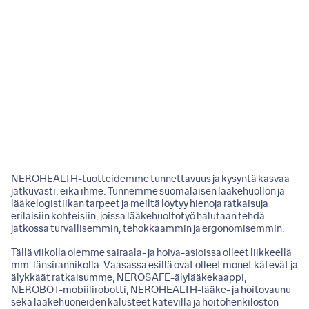
NEROHEALTH-tuotteidemme tunnettavuus ja kysyntä kasvaa
jatkuvasti, eikä ihme. Tunnemme suomalaisen lääkehuollon ja
lääkelogistiikan tarpeet ja meiltä löytyy hienoja ratkaisuja
erilaisiin kohteisiin, joissa lääkehuoltotyö halutaan tehdä
jatkossa turvallisemmin, tehokkaammin ja ergonomisemmin.
Tällä viikolla olemme sairaala- ja hoiva-asioissa olleet liikkeellä
mm. länsirannikolla. Vaasassa esillä ovat olleet monet kätevät ja
älykkäät ratkaisumme, NEROSAFE-älylääkekaappi,
NEROBOT-mobiilirobotti, NEROHEALTH-lääke- ja hoitovaunu
sekä lääkehuoneiden kalusteet kätevillä ja hoitohenkilöstön