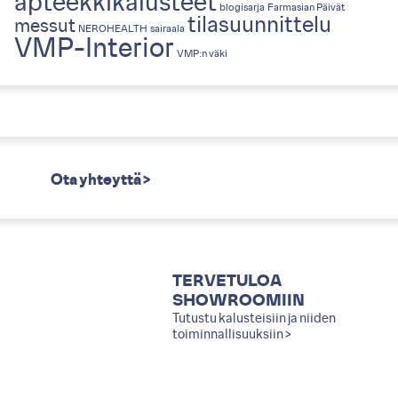
apteekkikalusteet
blogisarja
Farmasian Päivät
tilasuunnittelu
messut
NEROHEALTH
sairaala
VMP-Interior
VMP:n väki
Ota yhteyttä >
TERVETULOA
SHOWROOMIIN
Tutustu kalusteisiin ja niiden
toiminnallisuuksiin >