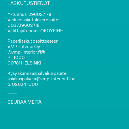
LASKUTUSTIEDOT
Y-tunnus: 2960271-8
Verkkolaskutuksen osoite:
003729602718
Välittäjätunnus: OKOYFIHH
Paperilaskut osoitteeseen:
VMP-interior Oy
@vmp-interior.fi@
PL 1000
00781 HELSINKI
Kysy skannauspalvelun osoite:
asiakaspalvelu@vmp-interior.fi tai
p. 02 824 1000
SEURAA MEITÄ