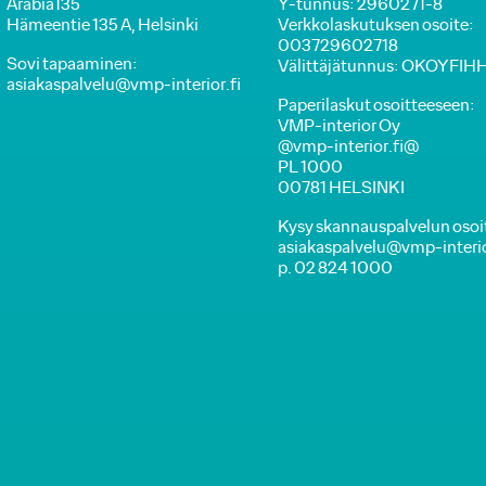
Arabia135
Y-tunnus: 2960271-8
Hämeentie 135 A, Helsinki
Verkkolaskutuksen osoite:
003729602718
Sovi tapaaminen:
Välittäjätunnus: OKOYFIH
asiakaspalvelu@vmp-interior.fi
Paperilaskut osoitteeseen:
VMP-interior Oy
@vmp-interior.fi@
PL 1000
00781 HELSINKI
Kysy skannauspalvelun osoi
asiakaspalvelu@vmp-interior
p. 02 824 1000