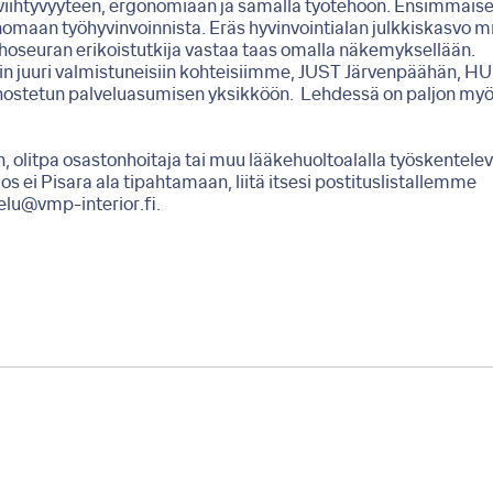
ä viihtyvyyteen, ergonomiaan ja samalla työtehoon. Ensimmäis
nomaan työhyvinvoinnista. Eräs hyvinvointialan julkkiskasvo 
ehoseuran erikoistutkija vastaa taas omalla näkemyksellään.
n juuri valmistuneisiin kohteisiimme, JUST Järvenpäähän, H
tehostetun palveluasumisen yksikköön. Lehdessä on paljon my
, olitpa osastonhoitaja tai muu lääkehuoltoalalla työskentelev
os ei Pisara ala tipahtamaan, liitä itsesi postituslistallemme
elu@vmp-interior.fi
.