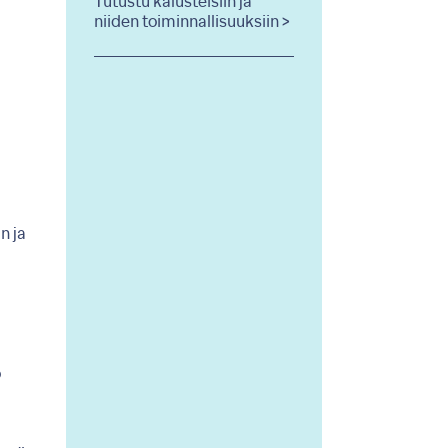
Tutustu kalusteisiin ja
niiden toiminnallisuuksiin >
n ja
o