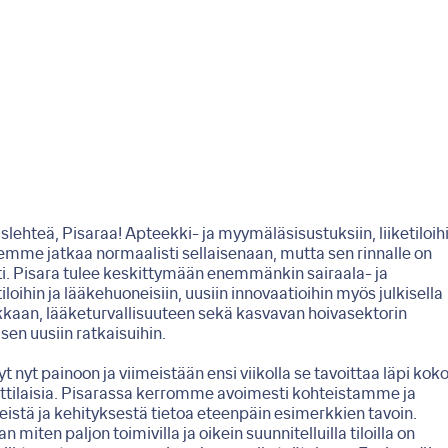
hteä, Pisaraa! Apteekki- ja myymäläsisustuksiin, liiketiloihi
temme jatkaa normaalisti sellaisenaan, mutta sen rinnalle on
i. Pisara tulee keskittymään enemmänkin sairaala- ja
iloihin ja lääkehuoneisiin, uusiin innovaatioihin myös julkisella
ikkaan, lääketurvallisuuteen sekä kasvavan hoivasektorin
en uusiin ratkaisuihin.
 nyt painoon ja viimeistään ensi viikolla se tavoittaa läpi kok
tilaisia. Pisarassa kerromme avoimesti kohteistamme ja
istä ja kehityksestä tietoa eteenpäin esimerkkien tavoin.
iten paljon toimivilla ja oikein suunnitelluilla tiloilla on