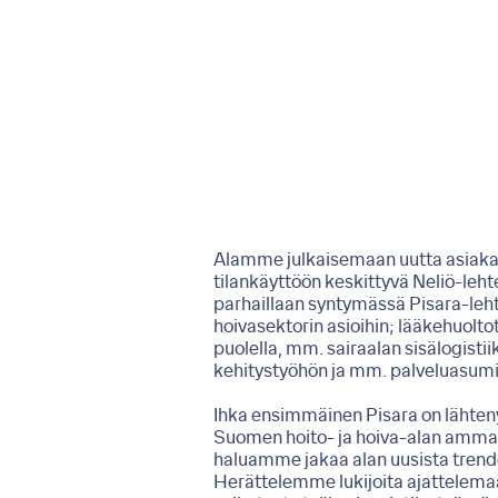
Alamme julkaisemaan uutta asiakasle
tilankäyttöön keskittyvä Neliö-leh
parhaillaan syntymässä Pisara-leht
hoivasektorin asioihin; lääkehuoltot
puolella, mm. sairaalan sisälogisti
kehitystyöhön ja mm. palveluasumis
Ihka ensimmäinen Pisara on lähtenyt
Suomen hoito- ja hoiva-alan ammat
haluamme jakaa alan uusista trende
Herättelemme lukijoita ajattelemaan m