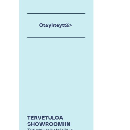
Ota yhteyttä >
TERVETULOA
SHOWROOMIIN