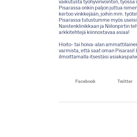
vaikutusta työhyvinvointiin, työss
Pisarassa onkin paljon juttua nime
kertoo vinkkejään, joihin mm. työt
Pisarassa tutustumme myös useisii
Naistenklinikkaan ja Niilonpirtin 
arkkitehtejä kiinnostavaa asiaa!
Hoito- tai hoiva-alan ammattilainen
varmista, että saat oman Pisarasi! J
ilmoittamalla itsestäsi
asiakaspalv
Facebook
Twitter