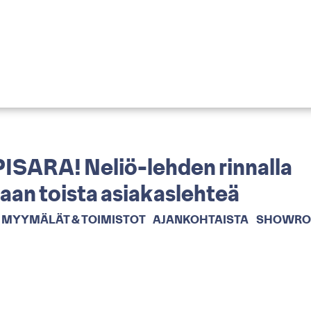
ISARA! Neliö-lehden rinnalla
an toista asiakaslehteä
MYYMÄLÄT & TOIMISTOT
AJANKOHTAISTA
SHOWR