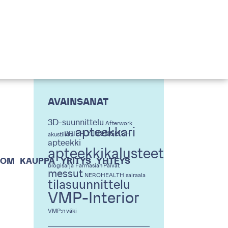
AVAINSANAT
3D-suunnittelu
Afterwork
apteekkari
BRIEFLY IN ENGLISH
akustiikka
apteekki
apteekkikalusteet
OOM
KAUPPA
YRITYS
YHTEYS
blogisarja
Farmasian Päivät
messut
NEROHEALTH
sairaala
tilasuunnittelu
VMP-Interior
VMP:n väki