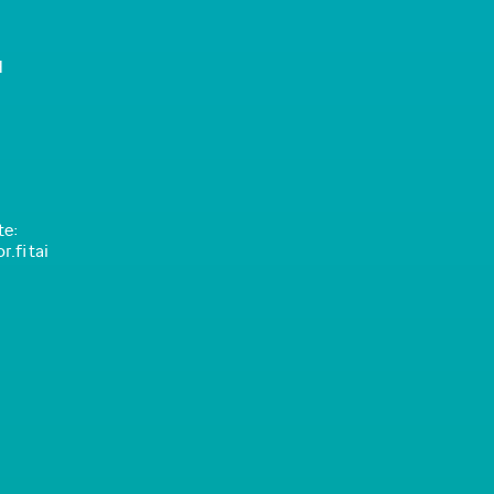
H
te:
.fi tai