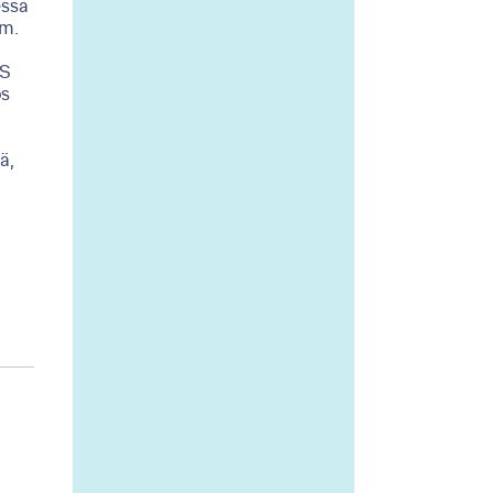
essä
mm.
US
ös
ä,