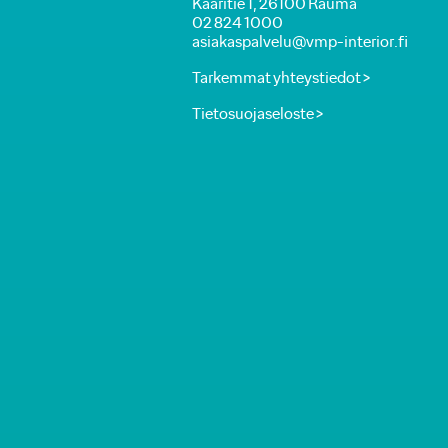
Kaaritie 1, 26100 Rauma
02 824 1000
asiakaspalvelu@vmp-interior.fi
Tarkemmat yhteystiedot >
Tietosuojaseloste >