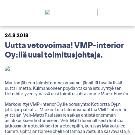
24.8.2018
Uutta vetovoimaa! VMP-interior
Oy:llä uusi toimitusjohtaja.
Muuton jälkeen toimistomme on saanut jännällä tavalla lisää
uutta ilmettä. Kulmahuoneen pöydän takana istuu yrityksen
tietoihin syventymässä uusi toimitusjohtajamme Marko Fonsén.
Marko siirtyi VMP-interior Oy:lle pörssiyhtiö Kotipizza Oyj:n
johtajan paikalta. Markon tulo taloon vapauttaa VMP-interiorin
yrittäjän, Veli-Matti Paulasaaren aikaa entistä enemmän
asiakkuuksien hoitamiseen. Veli-Matti luonnollisesti luotsaa
jatkossakin apteekkisektoria eteenpäin, kun taas Marko tulee
toimitusjohtajan toimen ohella ottamaan vastuuta kasvavasta ja