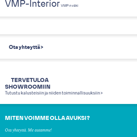
VMP-Interior
VMP:n väki
Ota yhteyttä >
TERVETULOA
SHOWROOMIIN
Tutustu kalusteisiin ja niiden toiminnallisuuksiin >
MITEN VOIMME OLLA AVUKSI?
Ota yhteyttä. Me autamme!