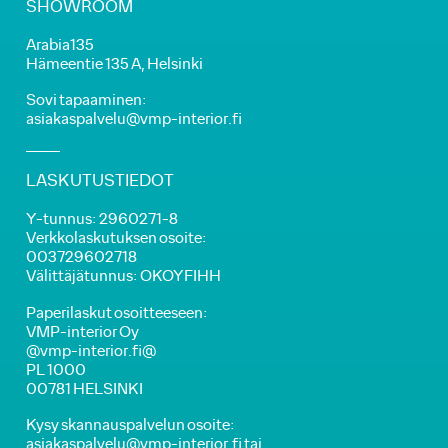
SHOWROOM
Arabia135
Hämeentie 135 A, Helsinki
Sovi tapaaminen:
asiakaspalvelu@vmp-interior.fi
LASKUTUSTIEDOT
Y-tunnus: 2960271-8
Verkkolaskutuksen osoite:
003729602718
Välittäjätunnus: OKOYFIHH
Paperilaskut osoitteeseen:
VMP-interior Oy
@vmp-interior.fi@
PL 1000
00781 HELSINKI
Kysy skannauspalvelun osoite:
asiakaspalvelu@vmp-interior.fi tai