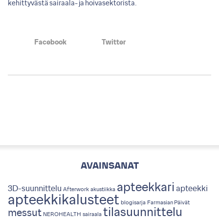
kehittyvästä sairaala- ja hoivasektorista.
Facebook
Twitter
AVAINSANAT
apteekkari
3D-suunnittelu
apteekki
Afterwork
akustiikka
apteekkikalusteet
blogisarja
Farmasian Päivät
tilasuunnittelu
messut
NEROHEALTH
sairaala