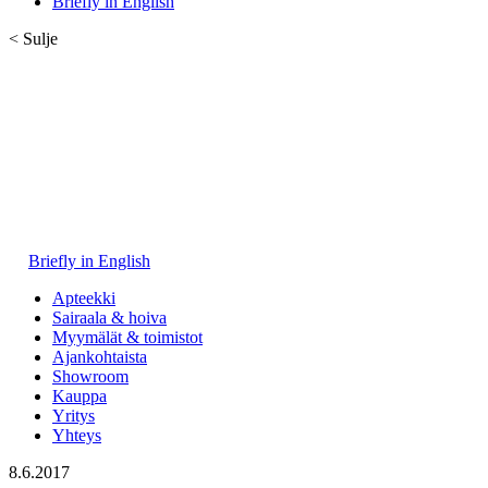
Briefly in English
< Sulje
Briefly in English
Apteekki
Sairaala & hoiva
Myymälät & toimistot
Ajankohtaista
Showroom
Kauppa
Yritys
Yhteys
8.6.2017