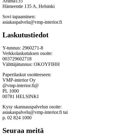
Arabia135
Hämeentie 135 A, Helsinki
Sovi tapaaminen:
asiakaspalvelu@vmp-interior.fi
Laskutustiedot
Y-tunnus: 2960271-8
Verkkolaskutuksen osoite:
003729602718
Välittäjätunnus: OKOYFIHH
Paperilaskut osoitteeseen:
VMP-interior Oy
@vmp-interior.fi@
PL 1000
00781 HELSINKI
Kysy skannauspalvelun osoite:
asiakaspalvelu@vmp-interior.fi tai
p. 02 824 1000
Seuraa meitä