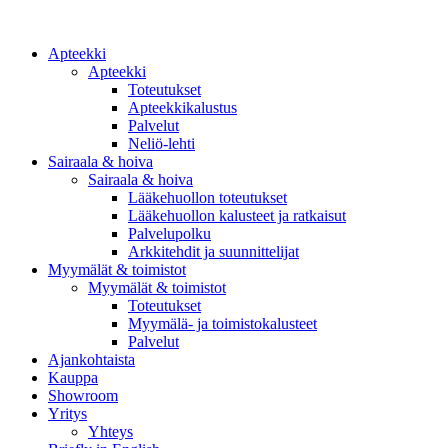
Apteekki
Apteekki
Toteutukset
Apteekkikalustus
Palvelut
Neliö-lehti
Sairaala & hoiva
Sairaala & hoiva
Lääkehuollon toteutukset
Lääkehuollon kalusteet ja ratkaisut
Palvelupolku
Arkkitehdit ja suunnittelijat
Myymälät & toimistot
Myymälät & toimistot
Toteutukset
Myymälä- ja toimistokalusteet
Palvelut
Ajankohtaista
Kauppa
Showroom
Yritys
Yhteys