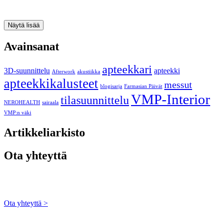
Näytä lisää
Avainsanat
apteekkari
3D-suunnittelu
apteekki
Afterwork
akustiikka
apteekkikalusteet
messut
blogisarja
Farmasian Päivät
VMP-Interior
tilasuunnittelu
NEROHEALTH
sairaala
VMP:n väki
Artikkeliarkisto
Ota yhteyttä
Ota yhteyttä >