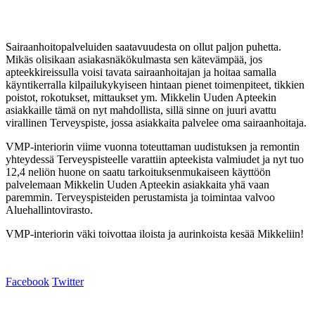
Sairaanhoitopalveluiden saatavuudesta on ollut paljon puhetta.
Mikäs olisikaan asiakasnäkökulmasta sen kätevämpää, jos
apteekkireissulla voisi tavata sairaanhoitajan ja hoitaa samalla
käyntikerralla kilpailukykyiseen hintaan pienet toimenpiteet, tikkien
poistot, rokotukset, mittaukset ym. Mikkelin Uuden Apteekin
asiakkaille tämä on nyt mahdollista, sillä sinne on juuri avattu
virallinen Terveyspiste, jossa asiakkaita palvelee oma sairaanhoitaja.
VMP-interiorin viime vuonna toteuttaman uudistuksen ja remontin
yhteydessä Terveyspisteelle varattiin apteekista valmiudet ja nyt tuo
12,4 neliön huone on saatu tarkoituksenmukaiseen käyttöön
palvelemaan Mikkelin Uuden Apteekin asiakkaita yhä vaan
paremmin. Terveyspisteiden perustamista ja toimintaa valvoo
Aluehallintovirasto.
VMP-interiorin väki toivottaa iloista ja aurinkoista kesää Mikkeliin!
Facebook
Twitter